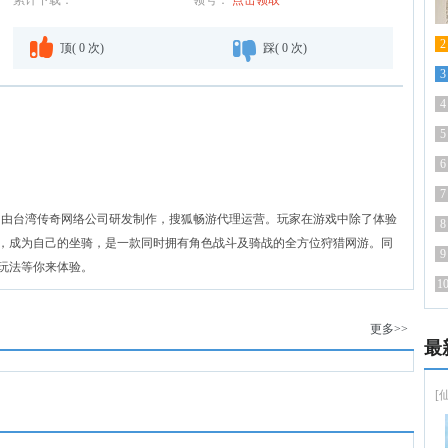
累计下载：
领号：
点击领取
2
顶(
0
次)
踩(
0
次)
3
4
5
6
7
G，由台湾传奇网络公司研发制作，搜狐畅游代理运营。玩家在游戏中除了体验
8
，成为自己的坐骑，是一款同时拥有角色战斗及骑战的全方位狩猎网游。同
9
玩法等你来体验。
1
更多>>
最
[