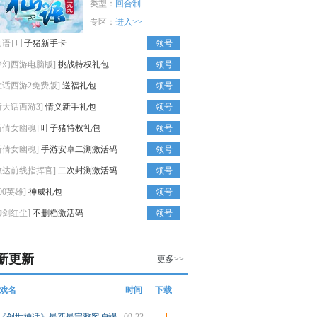
类型：
回合制
专区：
进入>>
仙语]
叶子猪新手卡
领号
梦幻西游电脑版]
挑战特权礼包
领号
大话西游2免费版]
送福礼包
领号
新大话西游3]
情义新手礼包
领号
新倩女幽魂]
叶子猪特权礼包
领号
新倩女幽魂]
手游安卓二测激活码
领号
敢达前线指挥官]
二次封测激活码
领号
300英雄]
神威礼包
领号
御剑红尘]
不删档激活码
领号
新更新
更多>>
戏名
时间
下载