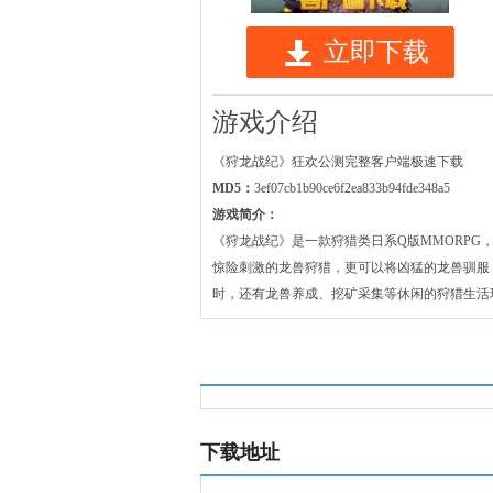
立即下载
游戏介绍
《狩龙战纪》狂欢公测完整客户端极速下载
MD5：
3ef07cb1b90ce6f2ea833b94fde348a5
游戏简介：
《狩龙战纪》是一款狩猎类日系Q版MMORP
惊险刺激的龙兽狩猎，更可以将凶猛的龙兽驯服
时，还有龙兽养成、挖矿采集等休闲的狩猎生活
下载地址