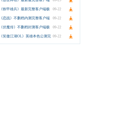
《创世神话》最新最完整客户端
09-23
极速下载
《铁甲雄兵》最新完整客户端极
09-22
速下载
《恋战》不删档内测完整客户端
09-22
极速下载
《伏魔传》不删档封测客户端极
09-22
速下载
《笑傲江湖OL》英雄本色公测完
09-22
整客户端下载