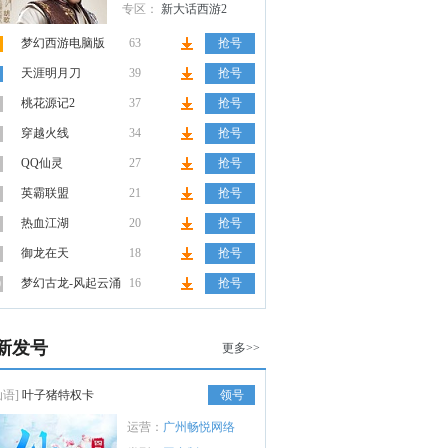
专区：
新大话西游2
梦幻西游电脑版
63
抢号
天涯明月刀
39
抢号
桃花源记2
37
抢号
穿越火线
34
抢号
QQ仙灵
27
抢号
英霸联盟
21
抢号
热血江湖
20
抢号
御龙在天
18
抢号
梦幻古龙-风起云涌
16
抢号
0
新发号
更多>>
仙语]
叶子猪特权卡
领号
运营：
广州畅悦网络