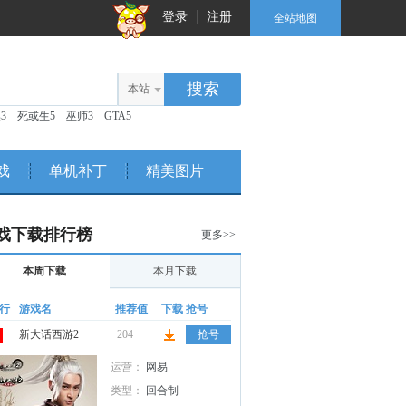
登录
注册
全站地图
本站
3
死或生5
巫师3
GTA5
戏
单机补丁
精美图片
戏下载排行榜
更多>>
本周下载
本月下载
行
游戏名
推荐值
下载
抢号
新大话西游2
204
抢号
运营：
网易
类型：
回合制