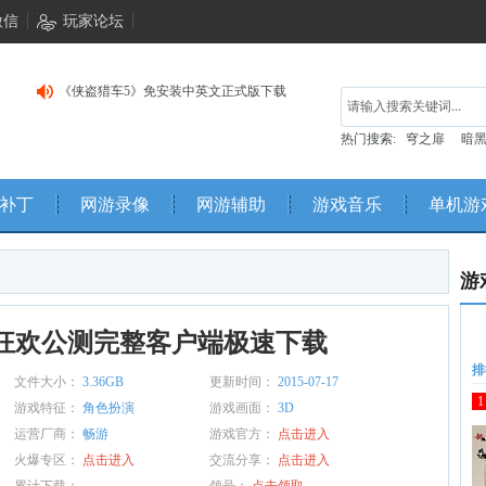
微信
玩家论坛
《侠盗猎车5》免安装中英文正式版下载
《巫师3：狂猎》中文硬盘版客户端下载
热门搜索:
穹之扉
暗黑
《异形大战铁血战士》简体中文硬盘版下载
补丁
网游录像
网游辅助
游戏音乐
单机游
游
狂欢公测完整客户端极速下载
排
文件大小：
3.36GB
更新时间：
2015-07-17
1
游戏特征：
角色扮演
游戏画面：
3D
运营厂商：
畅游
游戏官方：
点击进入
火爆专区：
点击进入
交流分享：
点击进入