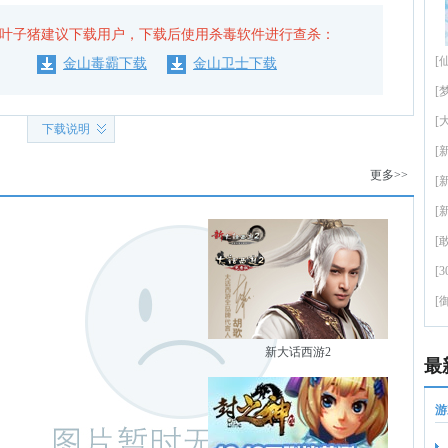
叶子猪建议下载用户，下载后使用杀毒软件进行查杀：
[
金山毒霸下载
金山卫士下载
[
[
下载说明
[
更多>>
[
[
[
[
[
新大话西游2
最
游