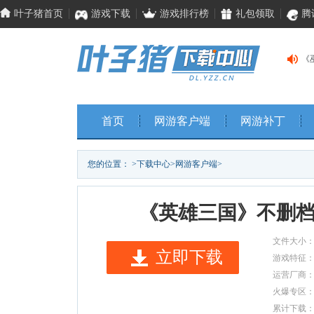
叶子猪首页
游戏下载
游戏排行榜
礼包领取
腾
《
《
《
首页
网游客户端
网游补丁
您的位置：
>
下载中心
>
网游客户端
>
《英雄三国》不删
文件大小
立即下载
游戏特征
运营厂商
火爆专区
累计下载