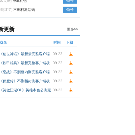
300英雄]
神威礼包
领号
御剑红尘]
不删档激活码
领号
新更新
更多>>
戏名
时间
下载
《创世神话》最新最完整客户端
09-23
极速下载
《铁甲雄兵》最新完整客户端极
09-22
速下载
《恋战》不删档内测完整客户端
09-22
极速下载
《伏魔传》不删档封测客户端极
09-22
速下载
《笑傲江湖OL》英雄本色公测完
09-22
整客户端下载