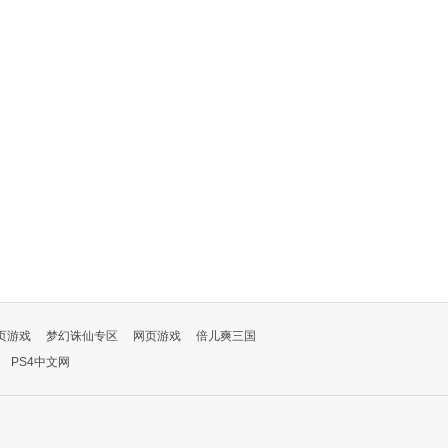
页游戏
梦幻诛仙专区
网页游戏
倍儿爽三国
PS4中文网