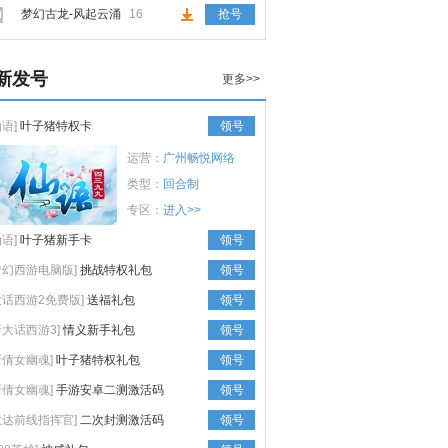
梦幻古龙-风起云涌
16
抢号
0
新发号
更多>>
仙语]
叶子猪特权卡
领号
运营：
广州畅悦网络
类型：
回合制
专区：
进入>>
仙语]
叶子猪新手卡
领号
梦幻西游电脑版]
挑战特权礼包
领号
大话西游2免费版]
送福礼包
领号
新大话西游3]
情义新手礼包
领号
新倩女幽魂]
叶子猪特权礼包
领号
新倩女幽魂]
手游安卓二测激活码
领号
敢达前线指挥官]
二次封测激活码
领号