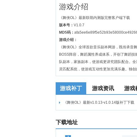
游戏介绍
《舞侠OL》最新联萌内测版完整客户端下载
版本号：
V1.0.7
MD5码：
afa5ee6e89f5e52b93e58000ce4926
游戏介绍：
《舞侠OL》全球首款音乐副本网游，既传承音
BOSS阵容，舞蹈属性养成体系，开创了舞蹈
队副本，家族副本，使游戏更讲究团队配合。全
灵匹配系统，使游戏互动性更加充满乐趣。独创
游戏补丁
游戏资讯
游戏
《舞侠OL》最新v1.0.13-v1.0.14版补丁下载
下载地址