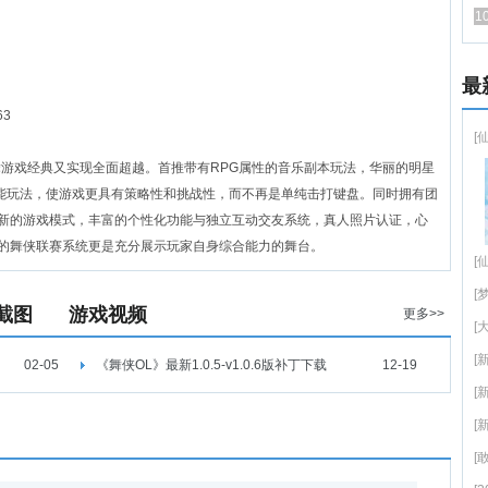
1
最
63
[
舞游戏经典又实现全面超越。首推带有RPG属性的音乐副本玩法，华丽的明星
技能玩法，使游戏更具有策略性和挑战性，而不再是单纯击打键盘。同时拥有团
新的游戏模式，丰富的个性化功能与独立互动交友系统，真人照片认证，心
的舞侠联赛系统更是充分展示玩家自身综合能力的舞台。
[
[
截图
游戏视频
更多>>
[
[
02-05
《舞侠OL》最新1.0.5-v1.0.6版补丁下载
12-19
[
[
[