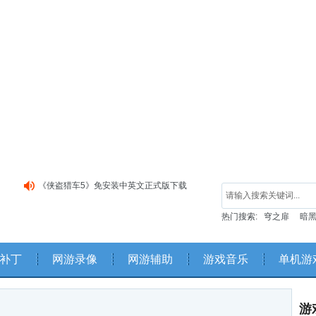
《侠盗猎车5》免安装中英文正式版下载
《巫师3：狂猎》中文硬盘版客户端下载
热门搜索:
穹之扉
暗黑
《异形大战铁血战士》简体中文硬盘版下载
补丁
网游录像
网游辅助
游戏音乐
单机游
游