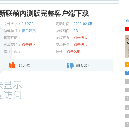
最新联萌内测版完整客户端下载
排
文件大小：
1.62GB
更新时间：
2013-02-05
1
游戏特征：
音乐舞蹈
游戏画面：
3D
运营厂商：
游戏官方：
点击进入
火爆专区：
点击进入
交流分享：
点击进入
累计下载：
领号：
点击领取
2
顶(
0
次)
踩(
0
次)
3
4
5
6
7
8
9