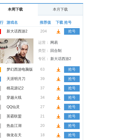
本周下载
本月下载
行
游戏名
推荐值
下载
抢号
新大话西游2
204
抢号
运营：
网易
类型：
回合制
专区：
新大话西游2
梦幻西游电脑版
63
抢号
天涯明月刀
39
抢号
桃花源记2
37
抢号
穿越火线
34
抢号
QQ仙灵
27
抢号
英霸联盟
21
抢号
热血江湖
20
抢号
御龙在天
18
抢号