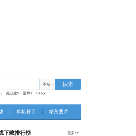
本站
3
死或生5
巫师3
GTA5
戏
单机补丁
精美图片
戏下载排行榜
更多>>