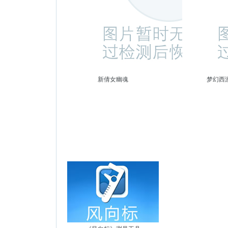
新倩女幽魂
梦幻西