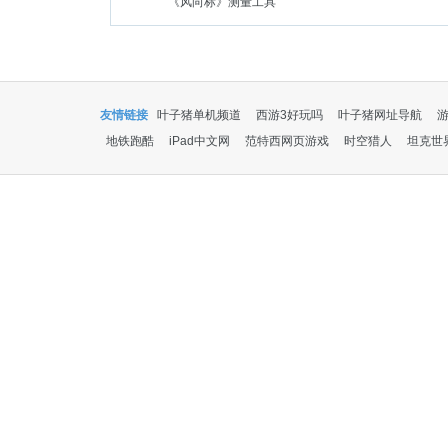
《风向标》测量工具
友情链接
叶子猪单机频道
西游3好玩吗
叶子猪网址导航
地铁跑酷
iPad中文网
范特西网页游戏
时空猎人
坦克世